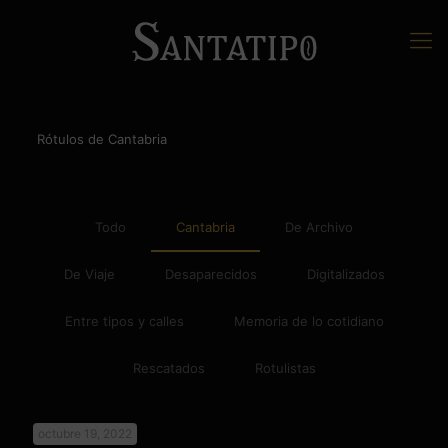
Rótulos de Cantabria
Todo
Cantabria
De Archivo
De Viaje
Desaparecidos
Digitalizados
Entre tipos y calles
Memoria de lo cotidiano
Rescatados
Rotulistas
octubre 19, 2022