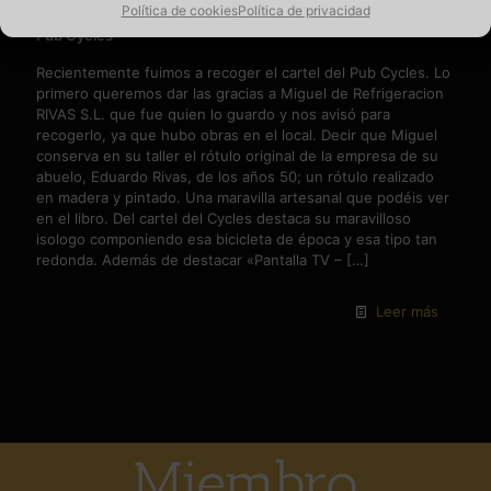
Política de cookies
Política de privacidad
Pub Cycles
Recientemente fuimos a recoger el cartel del Pub Cycles. Lo
primero queremos dar las gracias a Miguel de Refrigeracion
RIVAS S.L. que fue quien lo guardo y nos avisó para
recogerlo, ya que hubo obras en el local. Decir que Miguel
conserva en su taller el rótulo original de la empresa de su
abuelo, Eduardo Rivas, de los años 50; un rótulo realizado
en madera y pintado. Una maravilla artesanal que podéis ver
en el libro. Del cartel del Cycles destaca su maravilloso
isologo componiendo esa bicicleta de época y esa tipo tan
redonda. Además de destacar «Pantalla TV –
[…]
Leer más
Miembro