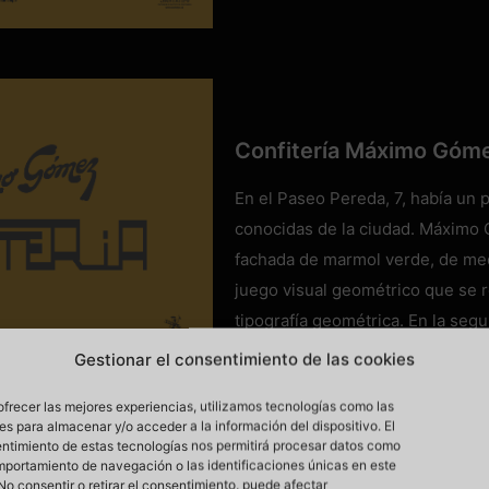
Confitería Máximo Góm
En el Paseo Pereda, 7, había un
conocidas de la ciudad. Máximo 
fachada de marmol verde, de med
juego visual geométrico que se 
tipografía geométrica. En la seg
los locales. Este estuvo hasta e
Gestionar el consentimiento de las cookies
para incorporarse como una ampli
ofrecer las mejores experiencias, utilizamos tecnologías como las
desmontado y está custodiado
[…
es para almacenar y/o acceder a la información del dispositivo. El
ntimiento de estas tecnologías nos permitirá procesar datos como
mportamiento de navegación o las identificaciones únicas en este
. No consentir o retirar el consentimiento, puede afectar