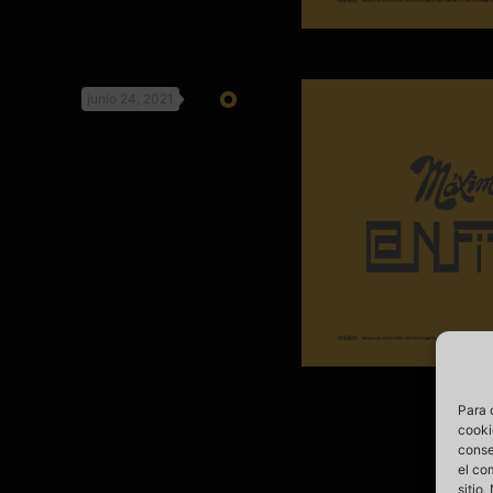
junio 24, 2021
Para 
cooki
conse
el co
sitio