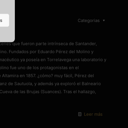
as
Categorias
enes que fueron parte intrínseca de Santander,
lino. Fundados por Eduardo Pérez del Molino y
armacéutico ya poseía en Torrelavega una laboratorio y
lino fue uno de los protagonistas en el
 Altamira en 1857. ¿cómo? muy fácil, Pérez del
anz de Sautuola, y además ya exploró el Balneario
Cueva de las Brujas (Suances). Tras el hallazgo,
Leer más