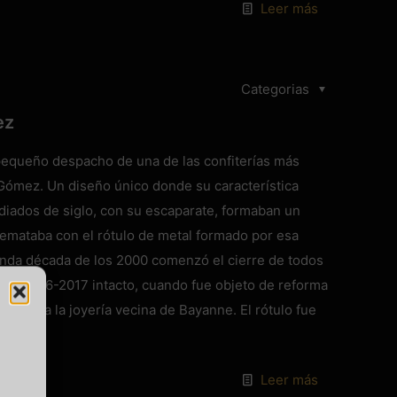
Leer más
Categorias
ez
 pequeño despacho de una de las confiterías más
Gómez. Un diseño único donde su característica
iados de siglo, con su escaparate, formaban un
remataba con el rótulo de metal formado por esa
unda década de los 2000 comenzó el cierre de todos
l año 2016-2017 intacto, cuando fue objeto de reforma
ación a la joyería vecina de Bayanne. El rótulo fue
]
Leer más