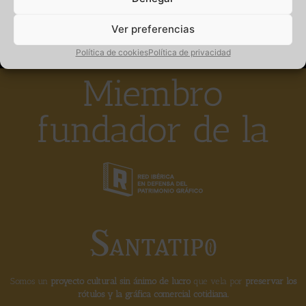
Ver preferencias
Política de cookies
Política de privacidad
Miembro
fundador de la
Somos un
proyecto cultural sin ánimo de lucro
que vela por
preservar los
rótulos y la gráfica comercial cotidiana.