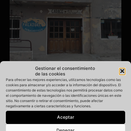
Gestionar el consentimiento
de las cookies
Garage Palazuelos
Para ofrecer las mejores experiencias, utilizamos tecnologías como las
Este pequeño rótulo se encuentra en la vieja carretera
cookies para almacenar y/o acceder a la información del dispositivo. El
nacional de Ojáiz, que pasa por Peñacastillo, a la altura de la
consentimiento de estas tecnologías nos permitirá procesar datos como
rotonda de los bomberos. Quisimos preguntar por la fecha,
el comportamiento de navegación o las identificaciones únicas en este
pero no encontramos a nadie, así que cuando tengamos más
sitio. No consentir o retirar el consentimiento, puede afectar
datos actualizaremos la entrada. Mientras disfrutar de esta
negativamente a ciertas características y funciones.
pequeña joya 😉 Localiza el local aquí
Aceptar
Leer más
Denegar