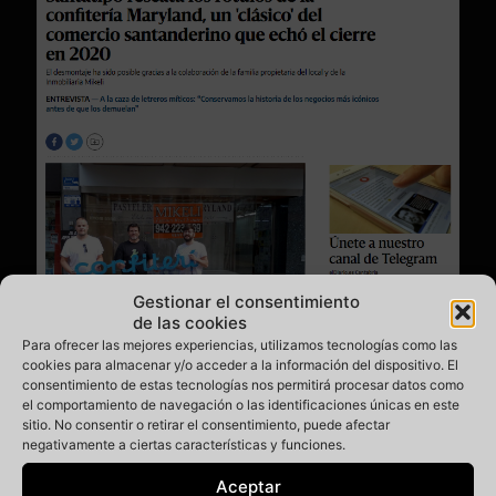
Gestionar el consentimiento
de las cookies
Para ofrecer las mejores experiencias, utilizamos tecnologías como las
Santatipo rescata los rótulos de la confitería Maryland
cookies para almacenar y/o acceder a la información del dispositivo. El
consentimiento de estas tecnologías nos permitirá procesar datos como
ElDiario.es Cantabria se hace eco del rescate que llevamos a
el comportamiento de navegación o las identificaciones únicas en este
cabo hace dos semanas, salvando el rótulo de la Confitería
sitio. No consentir o retirar el consentimiento, puede afectar
Maryland. Aquí tenéis la noticia completa:
negativamente a ciertas características y funciones.
https://www.eldiario.es/cantabria/santatipo-rescata-rotulos-
confiteria-maryland-clasico-comercio-santanderino-echo-
Aceptar