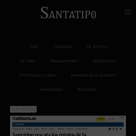
Todo
Cantabria
De Archivo
De Viaje
Desaparecidos
Digitalizados
Entre tipos y calles
Memoria de lo cotidiano
Rescatados
Rotulistas
junio 18, 2022