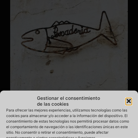
Gestionar el consentimiento
de las cookies
Un rótulo pequeño que puede pasar desapercibido
Para ofrecer las mejores experiencias, utilizamos tecnologías como las
cookies para almacenar y/o acceder a la información del dispositivo. El
Está en la calle San Sebastián, cerca del funicular que sube
consentimiento de estas tecnologías nos permitirá procesar datos como
desde el Río de la Pila y cerca de nuevo microespacio que se
el comportamiento de navegación o las identificaciones únicas en este
ha hecho en una plaza. Lo cierto que esta pequeña joya
sitio. No consentir o retirar el consentimiento, puede afectar
pudo ser un elemento de una pescadería adyacente, quizás
negativamente a ciertas características y funciones.