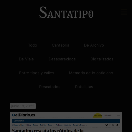
Todo
Cantabria
De Archivo
De Viaje
Desaparecidos
Digitalizados
Entre tipos y calles
Memoria de lo cotidiano
Rescatados
Rotulistas
junio 18, 2022