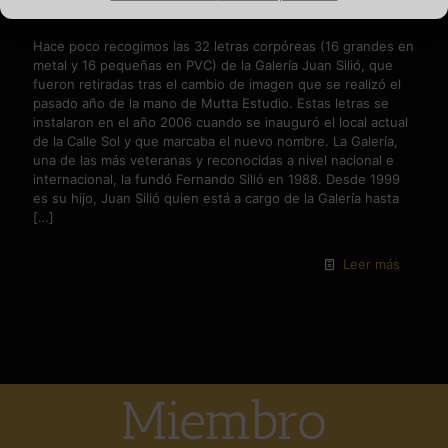
Letras de la Galería Juan Silió
Hace poco recogimos las 32 letras corpóreas (16 grandes en
metal y 16 pequeñas en PVC) de la Galería Juan Silió, que
fueron retiradas tras el cambio de imagen que se realizó el
pasado año de la mano de Mutta Estudio. Estas letras se
instalaron en el año 2006 cuando se inauguró el local actual
de la Calle Sol y que marcaba el nuevo nombre. La Galería,
una de las más veteranas y reconocidas a nivel nacional e
internacional, la fundó Fernando Silió en 1988. Desde 1999
es su hijo, Juan Silió quien está a cargo de la Galería hasta
[…]
Leer más
Miembro