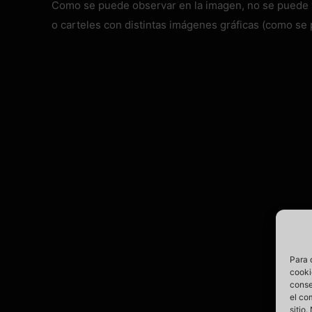
Como se puede observar en la imagen, no se puede ver
o carteles con distintas imágenes gráficas (como se
Para 
cooki
conse
el co
sitio