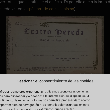
 rótulo que identifique el edificio. Es por ello que a lo largo 
 puede ver en las
páginas de coleccionismo
).
Gestionar el consentimiento de las cookies
ofrecer las mejores experiencias, utilizamos tecnologías como las
es para almacenar y/o acceder a la información del dispositivo. El
ntimiento de estas tecnologías nos permitirá procesar datos como
mportamiento de navegación o las identificaciones únicas en este
. No consentir o retirar el consentimiento, puede afectar