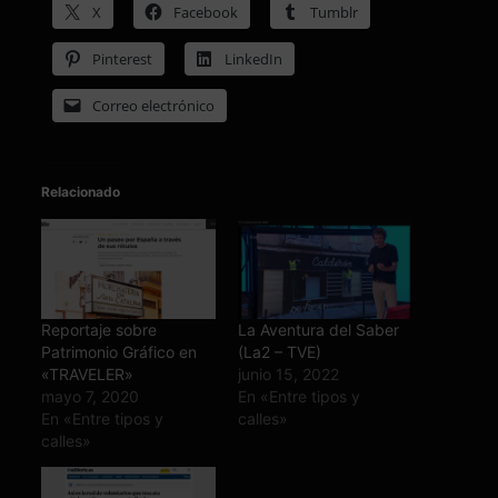
X
Facebook
Tumblr
Pinterest
LinkedIn
Correo electrónico
Relacionado
Reportaje sobre
La Aventura del Saber
Patrimonio Gráfico en
(La2 – TVE)
«TRAVELER»
junio 15, 2022
mayo 7, 2020
En «Entre tipos y
En «Entre tipos y
calles»
calles»