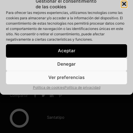
Gestionar el consentimiento
calles»
En «Entre tipos y
de las cookies
calles»
Para ofrecer las mejores experiencias, utilizamos tecnologías como las
cookies para almacenar y/o acceder a la información del dispositivo. El
consentimiento de estas tecnologías nos permitirá procesar datos como
el comportamiento de navegación o las identificaciones únicas en este
sitio. No consentir o retirar el consentimiento, puede afectar
negativamente a ciertas características y funciones.
Santatipo en un
Aceptar
reportaje del Diari Ara
(Cataluña)
Denegar
mayo 31, 2019
En «Entre tipos y
calles»
Ver preferencias
Política de cookies
Política de privacidad
Compartir
Santatipo