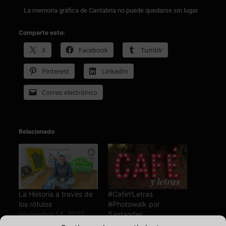
La memoria gráfica de Cantabria no puede quedarse sin lugar.
Comparte esto:
X
Facebook
Tumblr
Pinterest
LinkedIn
Correo electrónico
Relacionado
La Historia a través de
#CafeYLetras
los rótulos
#Photowalk por
noviembre 14, 2022
Santander
En «Entre tipos y
diciembre 11, 2015