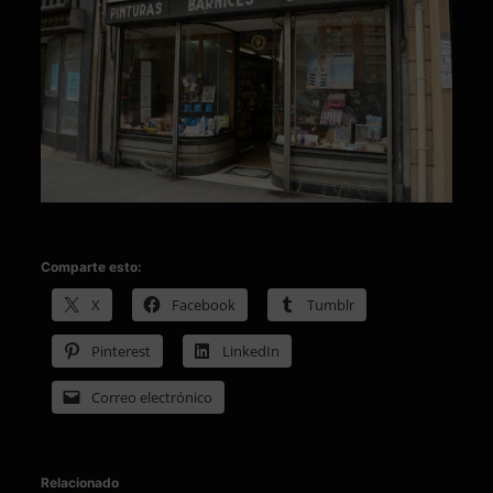
Comparte esto:
X
Facebook
Tumblr
Pinterest
LinkedIn
Correo electrónico
Relacionado