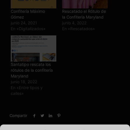
Confitería Máximo
Rescatado el Rótulo de
Gómez
la Confiteria Maryland
junio 24, 2021
junio 4, 2022
En «Digitalizados»
En «Rescatados»
Santatipo rescata los
rótulos de la confitería
Maryland
junio 18, 2022
En «Entre tipos y
calles»
Compartir