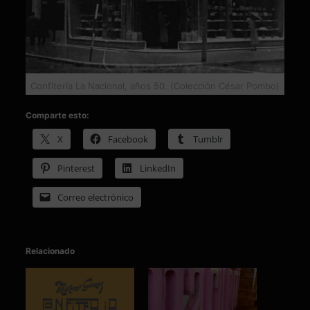
Confitería La Nacional, años 50. (Colección César Pombo)
Comparte esto:
X
Facebook
Tumblr
Pinterest
LinkedIn
Correo electrónico
Relacionado