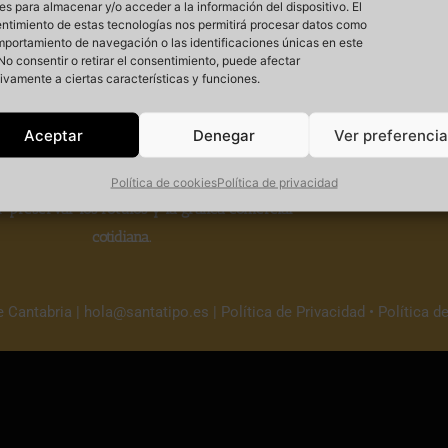
es para almacenar y/o acceder a la información del dispositivo. El
ntimiento de estas tecnologías nos permitirá procesar datos como
mportamiento de navegación o las identificaciones únicas en este
. No consentir o retirar el consentimiento, puede afectar
ivamente a ciertas características y funciones.
Si
Aceptar
Denegar
Ver preferenci
 un
proyecto cultural sin ánimo de lucro
que
Política de cookies
Política de privacidad
r
preservar los rótulos y la gráfica comercial
cotidiana.
e Cantabria |
hola@santatipo.es
|
Política de Privacidad
•
Política d