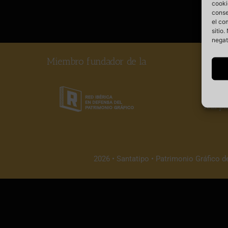
cooki
conse
el co
sitio
negat
Miembro fundador de la
Somos
vela po
2026 • Santatipo • Patrimonio Gráfico d