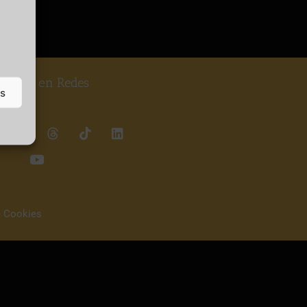
guenos en Redes
as
e Cookies