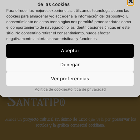
de las cookies
Para ofrecer las mejores experiencias, utilizamos tecnologías como las
cookies para almacenar y/o acceder a la información del dispositivo. El
consentimiento de estas tecnologías nos permitirá procesar datos como
Miembro
el comportamiento de navegación o las identificaciones únicas en este
sitio. No consentir o retirar el consentimiento, puede afectar
negativamente a ciertas características y funciones.
fundador de la
Aceptar
Denegar
Ver preferencias
Política de cookies
Política de privacidad
Somos un
proyecto cultural sin ánimo de lucro
que vela por
preservar los
rótulos y la gráfica comercial cotidiana.