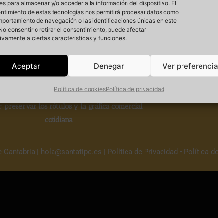
es para almacenar y/o acceder a la información del dispositivo. El
ntimiento de estas tecnologías nos permitirá procesar datos como
mportamiento de navegación o las identificaciones únicas en este
. No consentir o retirar el consentimiento, puede afectar
ivamente a ciertas características y funciones.
Si
Aceptar
Denegar
Ver preferenci
Política de cookies
Política de privacidad
 un
proyecto cultural sin ánimo de lucro
que
r
preservar los rótulos y la gráfica comercial
cotidiana.
e Cantabria |
hola@santatipo.es
|
Política de Privacidad
•
Política d