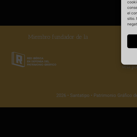
cooki
conse
el co
sitio
negat
Miembro fundador de la
Somos
vela po
2026 • Santatipo • Patrimonio Gráfico d