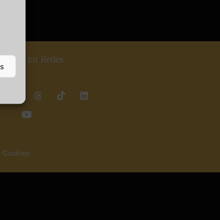
guenos en Redes
as
e Cookies