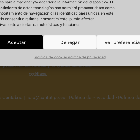
es para almacenar y/o acceder a la información del dispositivo. El
ntimiento de estas tecnologías nos permitirá procesar datos como
mportamiento de navegación o las identificaciones únicas en este
. No consentir o retirar el consentimiento, puede afectar
ivamente a ciertas características y funciones.
Si
Aceptar
Denegar
Ver preferenci
 un
proyecto cultural sin ánimo de lucro
que
Política de cookies
Política de privacidad
r
preservar los rótulos y la gráfica comercial
cotidiana.
e Cantabria |
hola@santatipo.es
|
Política de Privacidad
•
Política d