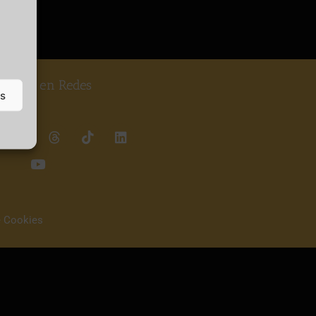
guenos en Redes
as
e Cookies