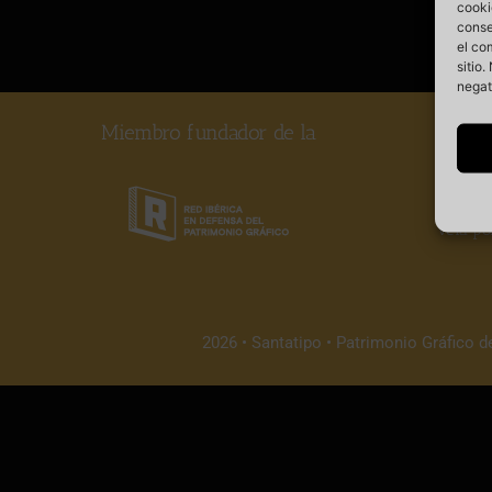
cooki
conse
el co
sitio
negat
Miembro fundador de la
Somos
vela po
2026 • Santatipo • Patrimonio Gráfico d