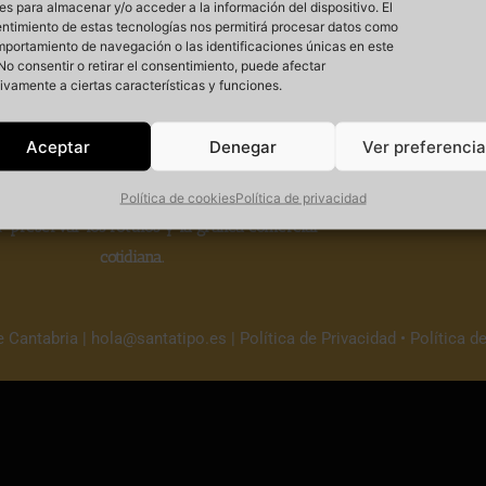
es para almacenar y/o acceder a la información del dispositivo. El
ntimiento de estas tecnologías nos permitirá procesar datos como
mportamiento de navegación o las identificaciones únicas en este
. No consentir o retirar el consentimiento, puede afectar
ivamente a ciertas características y funciones.
Si
Aceptar
Denegar
Ver preferenci
 un
proyecto cultural sin ánimo de lucro
que
Política de cookies
Política de privacidad
r
preservar los rótulos y la gráfica comercial
cotidiana.
e Cantabria |
hola@santatipo.es
|
Política de Privacidad
•
Política d