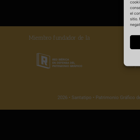
cooki
conse
el co
sitio
negat
Miembro fundador de la
Somos
vela po
2026 • Santatipo • Patrimonio Gráfico d