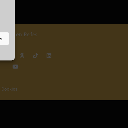
guenos en Redes
as
e Cookies