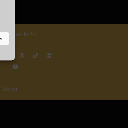
guenos en Redes
as
e Cookies