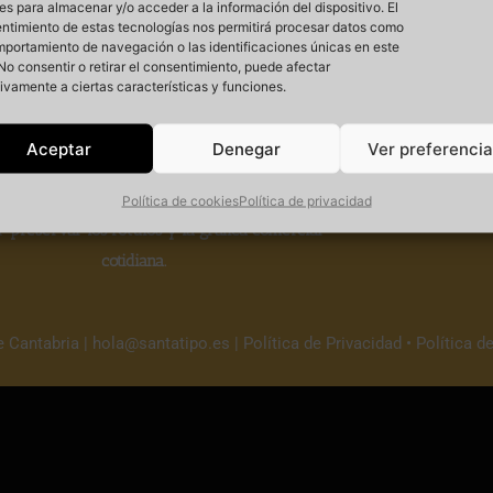
es para almacenar y/o acceder a la información del dispositivo. El
ntimiento de estas tecnologías nos permitirá procesar datos como
mportamiento de navegación o las identificaciones únicas en este
. No consentir o retirar el consentimiento, puede afectar
ivamente a ciertas características y funciones.
Si
Aceptar
Denegar
Ver preferenci
 un
proyecto cultural sin ánimo de lucro
que
Política de cookies
Política de privacidad
r
preservar los rótulos y la gráfica comercial
cotidiana.
e Cantabria |
hola@santatipo.es
|
Política de Privacidad
•
Política d