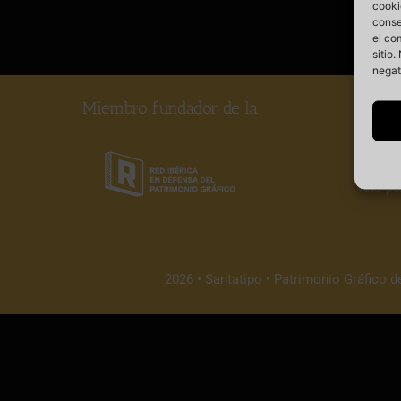
cooki
conse
el co
sitio
negat
Miembro fundador de la
Somos
vela po
2026 • Santatipo • Patrimonio Gráfico d