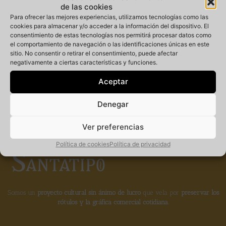
de las cookies
Para ofrecer las mejores experiencias, utilizamos tecnologías como las
cookies para almacenar y/o acceder a la información del dispositivo. El
consentimiento de estas tecnologías nos permitirá procesar datos como
Miembro
el comportamiento de navegación o las identificaciones únicas en este
sitio. No consentir o retirar el consentimiento, puede afectar
negativamente a ciertas características y funciones.
fundador de la
Aceptar
Denegar
Ver preferencias
Política de cookies
Política de privacidad
Somos un
proyecto cultural sin ánimo de lucro
que vela por
preservar los
rótulos y la gráfica comercial cotidiana.