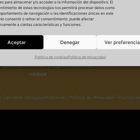
es para almacenar y/o acceder a la información del dispositivo. El
ntimiento de estas tecnologías nos permitirá procesar datos como
mportamiento de navegación o las identificaciones únicas en este
. No consentir o retirar el consentimiento, puede afectar
ivamente a ciertas características y funciones.
Si
Aceptar
Denegar
Ver preferenci
 un
proyecto cultural sin ánimo de lucro
que
Política de cookies
Política de privacidad
r
preservar los rótulos y la gráfica comercial
cotidiana.
e Cantabria |
hola@santatipo.es
|
Política de Privacidad
•
Política d