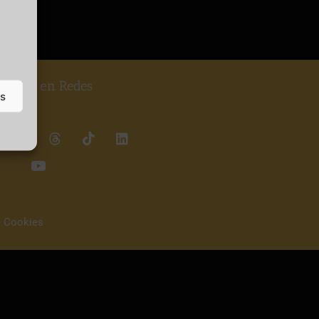
guenos en Redes
as
e Cookies