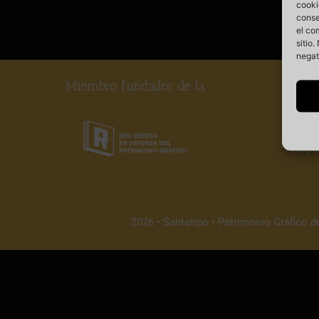
cooki
conse
el co
sitio
negat
Miembro fundador de la
Somos
vela po
2026 • Santatipo • Patrimonio Gráfico d