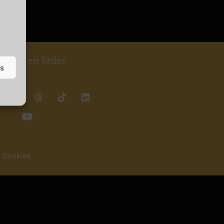
guenos en Redes
as
e Cookies