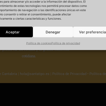
es para almacenar y/o acceder a la información del dispositivo. El
ntimiento de estas tecnologías nos permitirá procesar datos como
mportamiento de navegación o las identificaciones únicas en este
. No consentir o retirar el consentimiento, puede afectar
ivamente a ciertas características y funciones.
Si
Aceptar
Denegar
Ver preferenci
 un
proyecto cultural sin ánimo de lucro
que
Política de cookies
Política de privacidad
r
preservar los rótulos y la gráfica comercial
cotidiana.
e Cantabria |
hola@santatipo.es
|
Política de Privacidad
•
Política d