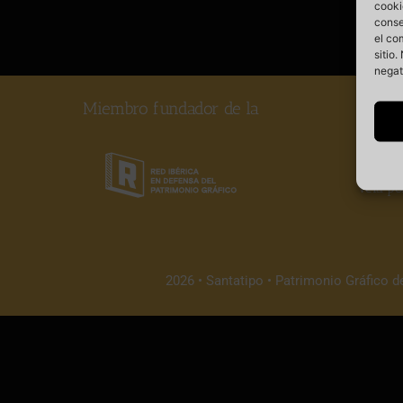
cooki
conse
el co
sitio
negat
Miembro fundador de la
Somos
vela po
2026 • Santatipo • Patrimonio Gráfico d