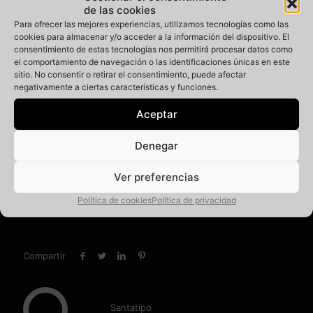
de las cookies
Para ofrecer las mejores experiencias, utilizamos tecnologías como las
cookies para almacenar y/o acceder a la información del dispositivo. El
consentimiento de estas tecnologías nos permitirá procesar datos como
«Tony» y 33/45
HornoPan y Ocean
el comportamiento de navegación o las identificaciones únicas en este
julio 4, 2025
enero 15, 2023
sitio. No consentir o retirar el consentimiento, puede afectar
En «Memoria de lo
En «Rescatados»
negativamente a ciertas características y funciones.
cotidiano»
Aceptar
Denegar
Ver preferencias
Sonido 33/45
febrero 21, 2023
Política de cookies
Política de privacidad
En «Rescatados»
Compartir
Santatipo