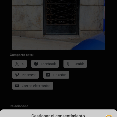
Comparte esto:
X
Facebook
Tumblr
Pinterest
LinkedIn
Correo electrónico
Relacionado
Gestionar el consentimiento