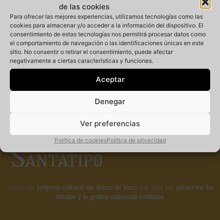
de las cookies
Para ofrecer las mejores experiencias, utilizamos tecnologías como las
cookies para almacenar y/o acceder a la información del dispositivo. El
consentimiento de estas tecnologías nos permitirá procesar datos como
Miembro
el comportamiento de navegación o las identificaciones únicas en este
sitio. No consentir o retirar el consentimiento, puede afectar
negativamente a ciertas características y funciones.
fundador de la
Aceptar
Denegar
Ver preferencias
Política de cookies
Política de privacidad
Somos un
proyecto cultural sin ánimo de lucro
que vela por
preservar los
rótulos y la gráfica comercial cotidiana.