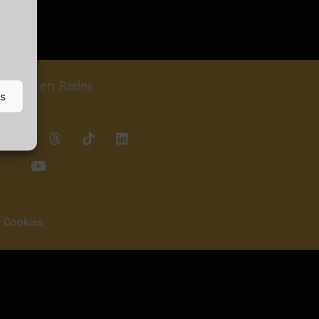
guenos en Redes
as
e Cookies