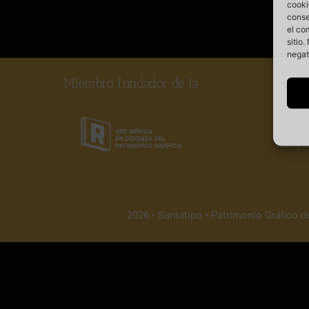
cooki
conse
el co
sitio
negat
Miembro fundador de la
Somos
vela po
2026 • Santatipo • Patrimonio Gráfico d