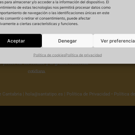
es para almacenar y/o acceder a la información del dispositivo. El
ntimiento de estas tecnologías nos permitirá procesar datos como
mportamiento de navegación o las identificaciones únicas en este
. No consentir o retirar el consentimiento, puede afectar
ivamente a ciertas características y funciones.
Si
Aceptar
Denegar
Ver preferenci
 un
proyecto cultural sin ánimo de lucro
que
Política de cookies
Política de privacidad
r
preservar los rótulos y la gráfica comercial
cotidiana.
e Cantabria |
hola@santatipo.es
|
Política de Privacidad
•
Política d