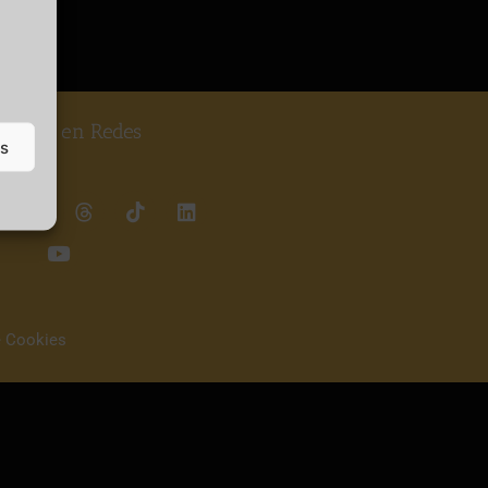
guenos en Redes
as
e Cookies