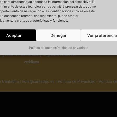
es para almacenar y/o acceder a la información del dispositivo. El
ntimiento de estas tecnologías nos permitirá procesar datos como
mportamiento de navegación o las identificaciones únicas en este
. No consentir o retirar el consentimiento, puede afectar
ivamente a ciertas características y funciones.
Si
Aceptar
Denegar
Ver preferenci
 un
proyecto cultural sin ánimo de lucro
que
Política de cookies
Política de privacidad
r
preservar los rótulos y la gráfica comercial
cotidiana.
e Cantabria |
hola@santatipo.es
|
Política de Privacidad
•
Política d