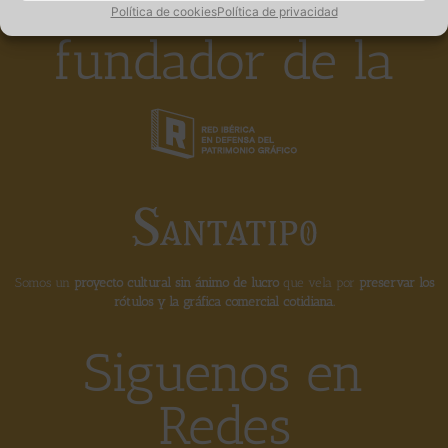
Miembro
Política de cookies
Política de privacidad
fundador de la
Somos un
proyecto cultural sin ánimo de lucro
que vela por
preservar los
rótulos y la gráfica comercial cotidiana.
Siguenos en
Redes