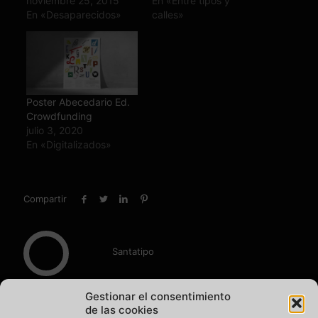
noviembre 25, 2015
En «Entre tipos y
En «Desaparecidos»
calles»
Poster Abecedario Ed.
Crowdfunding
julio 3, 2020
En «Digitalizados»
Compartir
Santatipo
Gestionar el consentimiento
de las cookies
Post Relacionados