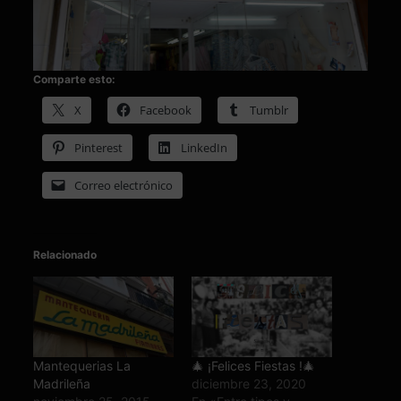
Comparte esto:
X
Facebook
Tumblr
Pinterest
LinkedIn
Correo electrónico
Relacionado
Mantequerias La
🎄 ¡Felices Fiestas !🎄
Madrileña
diciembre 23, 2020