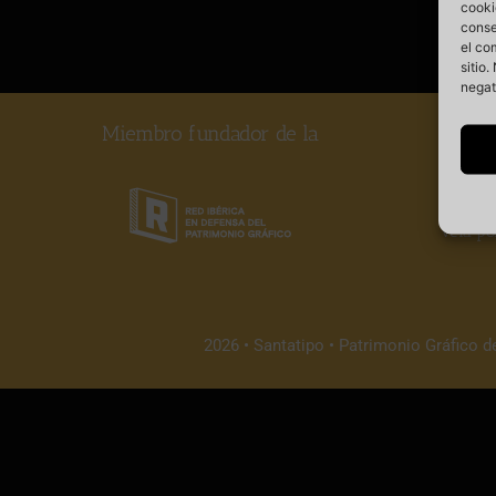
cooki
conse
el co
sitio
negat
Miembro fundador de la
Somos
vela po
2026 • Santatipo • Patrimonio Gráfico d