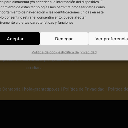
es para almacenar y/o acceder a la información del dispositivo. El
ntimiento de estas tecnologías nos permitirá procesar datos como
mportamiento de navegación o las identificaciones únicas en este
. No consentir o retirar el consentimiento, puede afectar
ivamente a ciertas características y funciones.
Si
Aceptar
Denegar
Ver preferenci
 un
proyecto cultural sin ánimo de lucro
que
Política de cookies
Política de privacidad
r
preservar los rótulos y la gráfica comercial
cotidiana.
e Cantabria |
hola@santatipo.es
|
Política de Privacidad
•
Política d