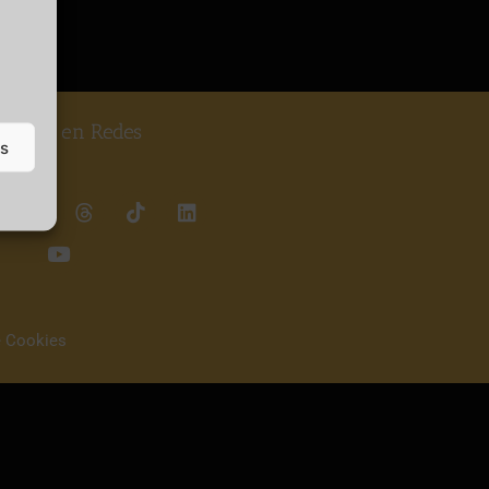
guenos en Redes
as
e Cookies