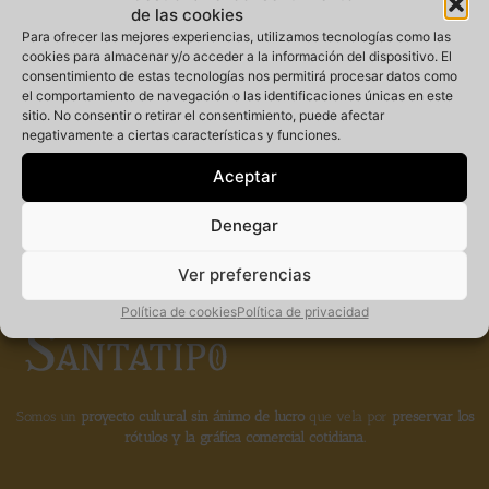
de las cookies
Para ofrecer las mejores experiencias, utilizamos tecnologías como las
cookies para almacenar y/o acceder a la información del dispositivo. El
consentimiento de estas tecnologías nos permitirá procesar datos como
Miembro
el comportamiento de navegación o las identificaciones únicas en este
sitio. No consentir o retirar el consentimiento, puede afectar
negativamente a ciertas características y funciones.
fundador de la
Aceptar
Denegar
Ver preferencias
Política de cookies
Política de privacidad
Somos un
proyecto cultural sin ánimo de lucro
que vela por
preservar los
rótulos y la gráfica comercial cotidiana.