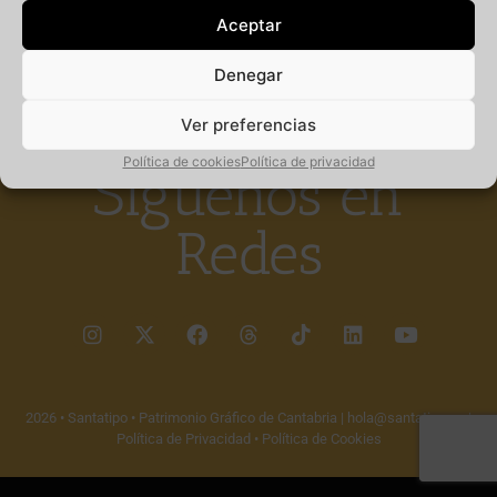
Aceptar
Denegar
Somos un
proyecto cultural sin ánimo de lucro
que vela por
preservar los
rótulos y la gráfica comercial cotidiana.
Ver preferencias
Política de cookies
Política de privacidad
Siguenos en
Redes
2026 • Santatipo • Patrimonio Gráfico de Cantabria |
hola@santatipo.es
|
Política de Privacidad
•
Política de Cookies